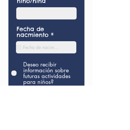
niño/niña
Fecha de
r
nacmiento
*
e
q
u
i
r
Deseo recibir
e
información sobre
d
futuras actividades
para niños?
Enviar