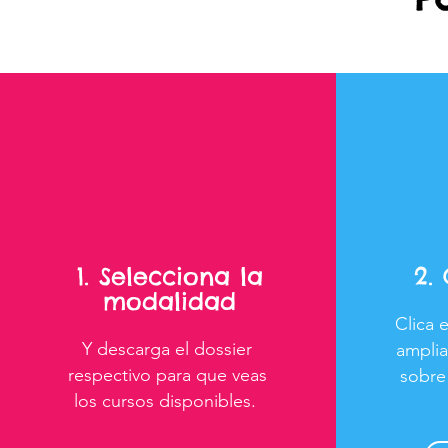
1. Selecciona la
2.
modalidad
Clica 
Y descarga el dossier
amplia
respectivo para que veas
sobre
los cursos disponibles.