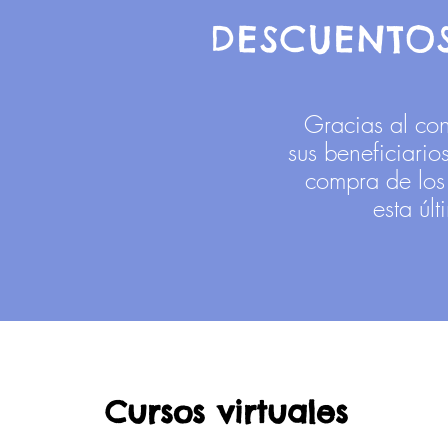
DESCUENTOS
Gracias al c
sus beneficiari
compra de los 
esta úl
Cursos virtuales