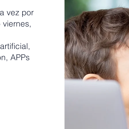
a vez por
 viernes,
tificial,
on, APPs