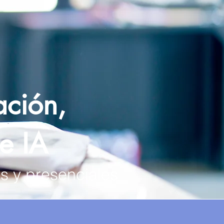
ción,
e IA
es y presenciales